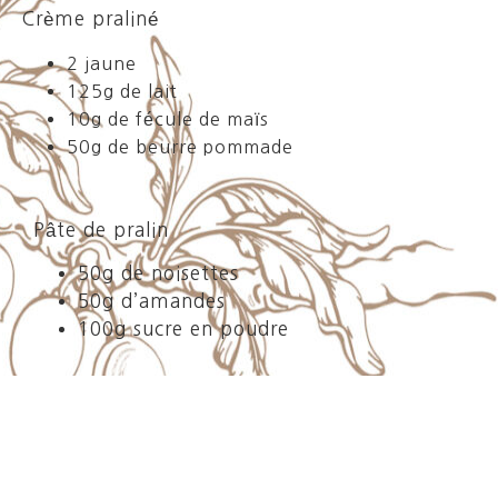
Crème praliné
2 jaune
125g de lait
10g de fécule de maïs
50g de beurre pommade
Pâte de pralin
50g de noisettes
50g d’amandes
100g sucre en poudre