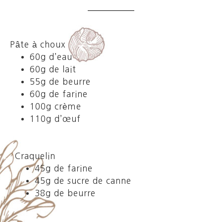
Pâte à choux
60g d’eau
60g de lait
55g de beurre
60g de farine
100g crème
110g d’œuf
Craquelin
45g de farine
45g de sucre de canne
38g de beurre